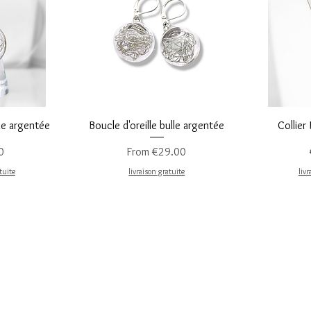
iew
Quick View
Q
le argentée
Boucle d'oreille bulle argentée
Collier
ce
Sale Price
0
From
€29.00
tuite
livraison gratuite
livr