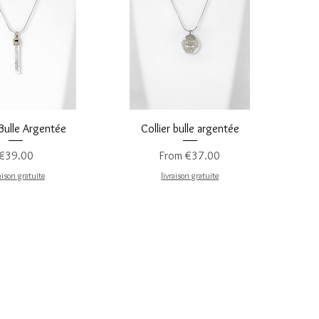
uick View
Quick View
 Bulle Argentée
Collier bulle argentée
Price
Sale Price
€39.00
From
€37.00
aison gratuite
livraison gratuite