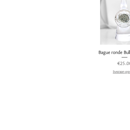
Quick V
Bague ronde Bul
Pri
€25.0
livraison gra