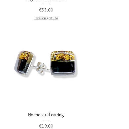
Price
€55.00
livraison gratuite
Noche stud earring
Price
€19.00