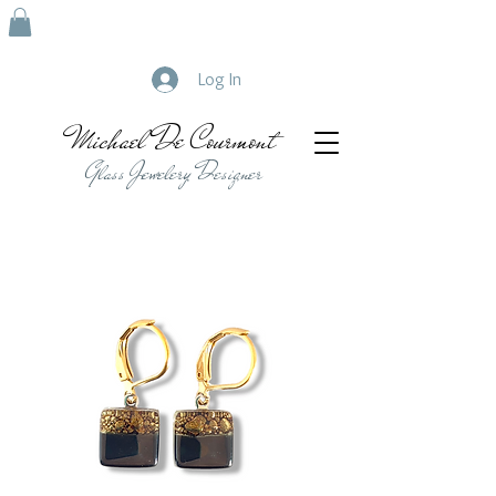
Log In
Michael De Courmont
Glass Jewelery Designer