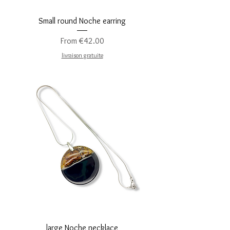
Small round Noche earring
Sale Price
From
€42.00
livraison gratuite
large Noche necklace