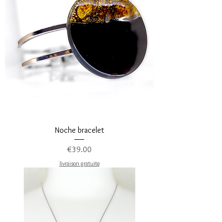
Noche bracelet
Price
€39.00
livraison gratuite