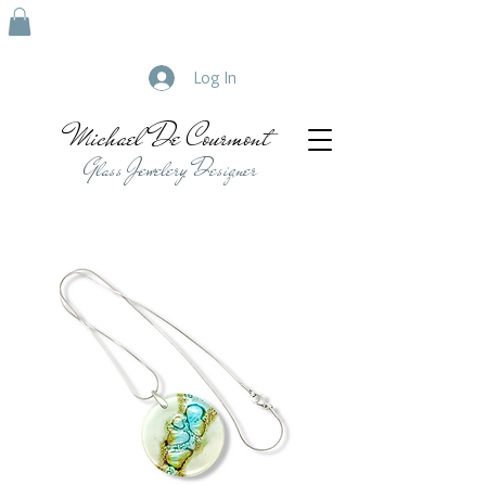
Log In
Michael De Courmont
Glass Jewelery Designer