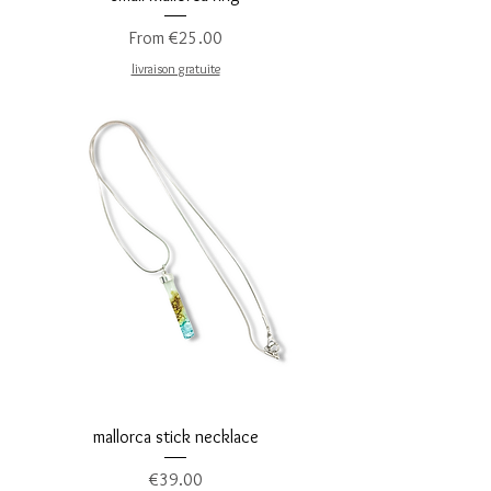
Sale Price
From
€25.00
livraison gratuite
mallorca stick necklace
Price
€39.00