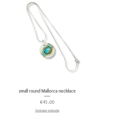
small round Mallorca necklace
Price
€45.00
livraison gratuite