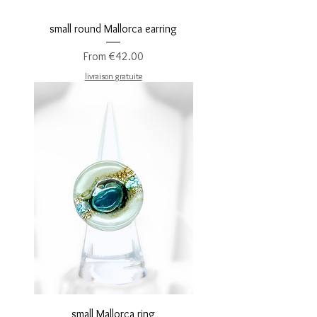
small round Mallorca earring
Sale Price
From
€42.00
livraison gratuite
small Mallorca ring