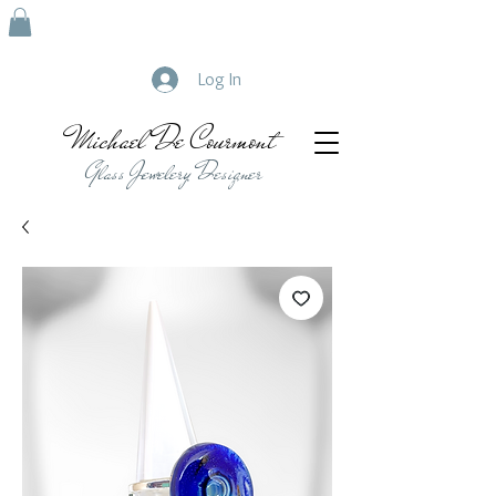
Log In
Michael De Courmont
Glass Jewelery Designer