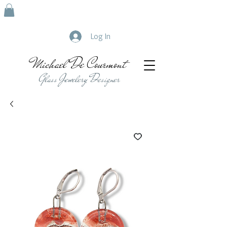
Log In
Michael De Courmont
Glass Jewelery Designer