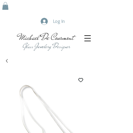
Log In
Michael De Courmont
Glass Jewelery Designer