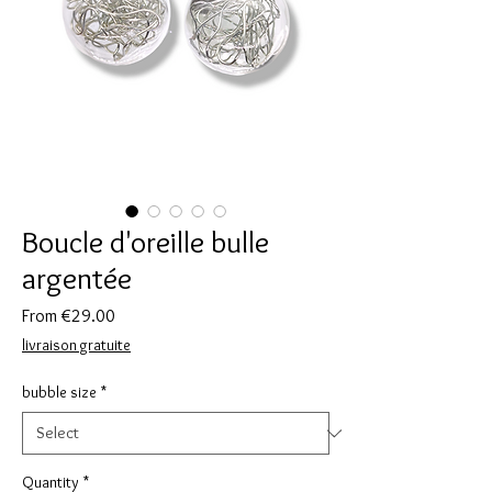
Boucle d'oreille bulle
argentée
Sale
From
€29.00
Price
livraison gratuite
bubble size
*
Quantity
*