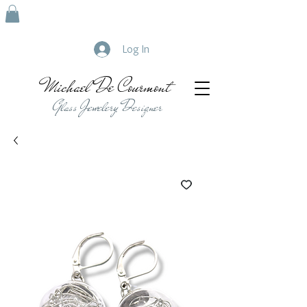
Log In
Michael De Courmont
Glass Jewelery Designer